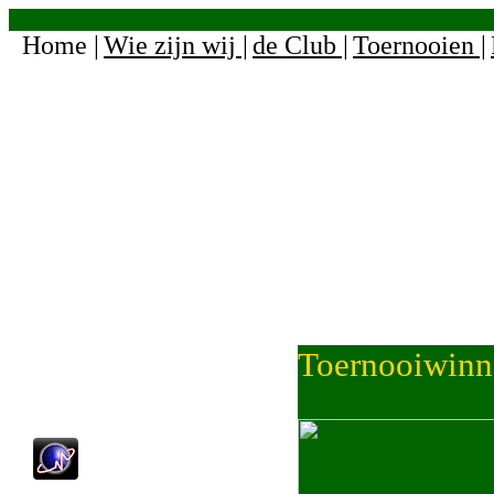
Home |
Wie zijn wij |
de Club |
Toernooien |
Home
Toernooiwinn
Locatie
Mahjong